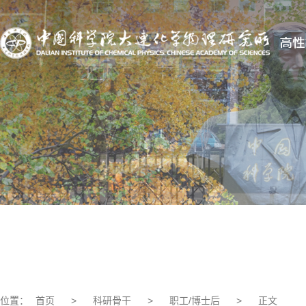
位置：
首页
>
科研骨干
>
职工/博士后
>
正文